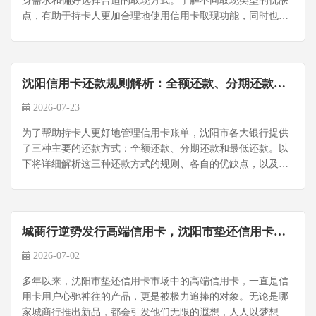
身需求和偏好选择合适的取现方式。了解不同取现类型的优缺
点，有助于持卡人更加合理地使用信用卡取现功能，同时也要
注意成本和安全性，确保财务安全。...
沈阳信用卡还款规则解析：全额还款、分期还款、
最低还款
2026-07-23
为了帮助持卡人更好地管理信用卡账单，沈阳市各大银行提供
了三种主要的还款方式：全额还款、分期还款和最低还款。以
下将详细解析这三种还款方式的规则、各自的优缺点，以及适
用人群，帮助用户选择最适合自己的还款方...
城商行逆势发行高端信用卡，沈阳市垫还信用卡何
来的底气？
2026-07-02
​多年以来，沈阳市垫还信用卡市场中的高端信用卡，一直是信
用卡用户心驰神往的产品，更是被极力追捧的对象。无论是哪
家城商行推出新品，都会引发他们无限的遐想，人人以梦想拥