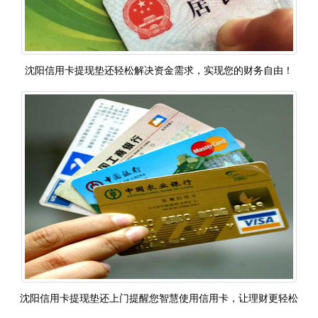
沈阳信用卡提现垫还​轻松解决资金需求，实现您的财务自由！
沈阳信用卡提现垫还上门提醒您智慧使用信用卡，让理财更轻松