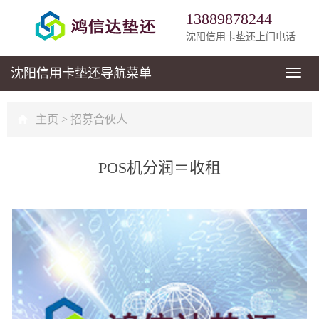
13889878244
沈阳信用卡垫还上门电话
沈阳信用卡垫还
导航菜单
导
航
菜
单
主页
>
招募合伙人
POS机分润＝收租